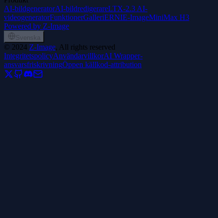
AI-bildgenerator
AI-bildredigerare
LTX-2.3 AI-
videogenerator
Funktioner
Galleri
ERNIE-Image
MiniMax H3
Powered by Z-Image
Svenska
©
2024
Z-Image
, All rights reserved
Integritetspolicy
Användarvillkor
AI Wrapper-
ansvarsfriskrivning
Öppen källkod-attribution