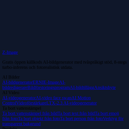
Mer naturliga videoresultat för huvudbyte
Bättre för korta videoarbetsflöden
Z-Image
Användbar för karaktärsersättning och kreativa redigeringar
Gratis öppen källkods AI-bildgenerator med tvåspråkigt stöd, 8-stegs
turbo-inferens och fotorealistisk utdata.
AI Bilder
AI-bildgenerator
ERNIE-Image
AI-
bildredigerare
Bildförstoringsprogram
AI-bildtillägg
Ansiktsbyte
AI Video
AI-videogenerator
AI-video face swap
AI Motion
Control
Videoförstärkare
LTX-2.3 AI-videogenerator
Ta bort vattenstämpel
Ta bort vattenstämpel från bild
Ta bort text från bild
Ta bort emoji
från foto
Ta bort objekt från foto
Ta bort person från foto
Verktyg för
transparent bakgrund
Produkt