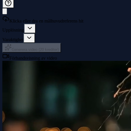
Klicka eller dra en målhuvudreferens hit
Upplösning
Varaktighet
Generera video (20 krediter)
Förhandsvisning av video