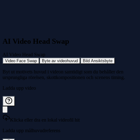
AI Video Head Swap
AI Video Head Swap
Video Face Swap
Byte av videohuvud
Bild Ansiktsbyte
Byt ut motivets huvud i videon samtidigt som du behåller den
ursprungliga rörelsen, skottkompositionen och scenens timing.
Ladda upp video
Klicka eller dra en lokal videofil hit
Ladda upp målhuvudreferens