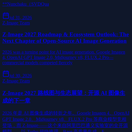
**Nunchaku（SVDQua
jul 31, 2026
Z-Image Team
Z-Image 2027 Roadmap & Ecosystem Outlook: The
Next Chapter of Open-Source AI Image Generation
2026 was a turning point for AI image generation. Google Imagen
4, OpenAI GPT Image 2.0, Midjourney v8, FLUX.2 Pro—
commercial models competed fiercely
jul 30, 2026
Z-Image Team
Z-Image 2027 路线图与生态展望：开源 AI 图像生
成的下一章
2026 年是 AI 图像生成的转折之年。Google Imagen 4、OpenAI
GPT Image 2.0、Midjourney v8、FLUX.2 Pro 等商业模型竞相
登场，而 Z-Image——这个来自阿里巴巴通义实验室的全开源
模型——以 Turbo 超快推理、Base 高质量生成、E