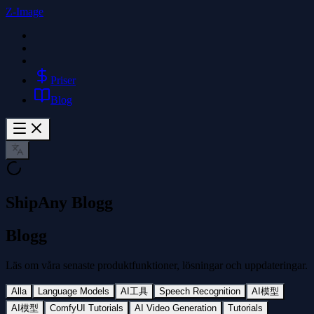
Z-Image
Priser
Blog
ShipAny Blogg
Blogg
Läs om våra senaste produktfunktioner, lösningar och uppdateringar.
Alla
Language Models
AI工具
Speech Recognition
AI模型
AI模型
ComfyUI Tutorials
AI Video Generation
Tutorials