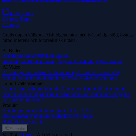
jul 30, 2026
Z-Image Team
Z-Image
Gratis öppen källkods AI-bildgenerator med tvåspråkigt stöd, 8-stegs
turbo-inferens och fotorealistisk utdata.
AI Bilder
AI-bildgenerator
ERNIE-Image
AI-
bildredigerare
Bildförstoringsprogram
AI-bildtillägg
Ansiktsbyte
AI Video
AI-videogenerator
Wan2.2 Community
AI-video face swap
AI
Motion Control
Videoförstärkare
LTX-2.3 AI-videogenerator
Ta bort vattenstämpel
Ta bort vattenstämpel från bild
Ta bort text från bild
Ta bort emoji
från foto
Ta bort objekt från foto
Ta bort person från foto
Verktyg för
transparent bakgrund
Produkt
AI-bildgenerator
AI-bildredigerare
LTX-2.3 AI-
videogenerator
Funktioner
Galleri
ERNIE-Image
Powered by Z-Image
Svenska
©
2024
Z-Image
, All rights reserved