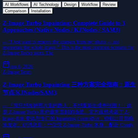
AI Workflows
AI Technology
Design
Workflow
Review
Comparison
Installation
Z-Image Turbo Inpainting: Complete Guide to 3
Approaches (Native Nodes / KJNodes / SAM3)
--- "I just want to remove the stranger from my photo — not
regenerate the whole image!" This is the most common scenario for
Z-Image Turbo users. The
aug 6, 2026
Z-Image Team
Z-Image Turbo Inpainting 三种方案完全指南：原生
节点/KJNodes/SAM3
--- 「我只想改掉照片里的路人，不想重新生成整张图！」这
是 Z-Image Turbo 用户最常遇到的场景。官方虽然承诺了 Z-
Image-Edit 变体与专门的 Inpainting ControlNet，但截止目前尚
未发布。好消息是：**仅凭 Z-Image-Turbo 本身，配合 Comfy