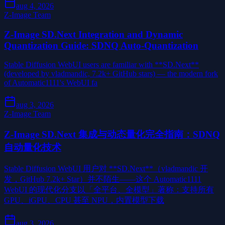
aug 4, 2026
Z-Image Team
Z-Image SD.Next Integration and Dynamic
Quantization Guide: SDNQ Auto-Quantization
Stable Diffusion WebUI users are familiar with **SD.Next**
(developed by vladmandic, 7.2k+ GitHub stars) — the modern fork
of Automatic1111's WebUI fa
aug 3, 2026
Z-Image Team
Z-Image SD.Next 集成与动态量化完全指南：SDNQ
自动量化技术
Stable Diffusion WebUI 用户对 **SD.Next**（vladmandic 开
发，GitHub 7.2k+ Star）并不陌生——这个 Automatic1111
WebUI 的现代化分支以「全平台、全模型」著称：支持所有
GPU、iGPU、CPU 甚至 NPU，内置模型下载
aug 3, 2026