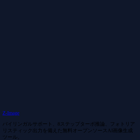
今後動画のクレジット消費量が変わっても、すでに購入したクレジット
は使えますか？
返金はできますか？返金ポリシーはどうなっていますか？
サブスクリプションは自動更新されますか？どうやって解約しますか？
プランのアップグレードやダウングレードはできますか？
support@zimage.run
Z-Image
バイリンガルサポート、8ステップターボ推論、フォトリア
リスティック出力を備えた無料オープンソースAI画像生成
ツール。