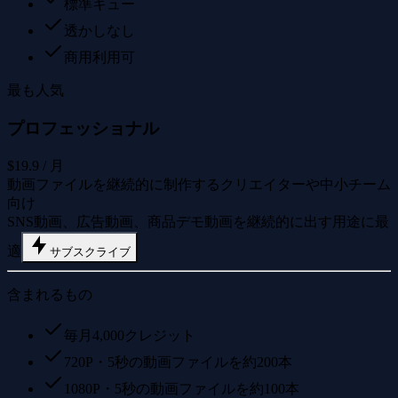
標準キュー
透かしなし
商用利用可
最も人気
プロフェッショナル
$19.9
/ 月
動画ファイルを継続的に制作するクリエイターや中小チーム
向け
SNS動画、広告動画、商品デモ動画を継続的に出す用途に最
適
サブスクライブ
含まれるもの
毎月4,000クレジット
720P・5秒の動画ファイルを約200本
1080P・5秒の動画ファイルを約100本