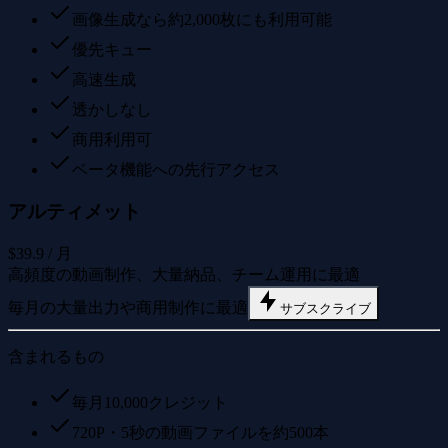
画像生成なら約2,000枚にも利用可能
優先キュー
高速生成
透かしなし
商用利用可
ベータ機能への先行アクセス
アルティメット
$39.9
/ 月
高頻度の動画制作、大量納品、チーム運用に最適
毎月の大量出力や商用制作に最適
サブスクライブ
含まれるもの
毎月10,000クレジット
720P・5秒の動画ファイルを約500本