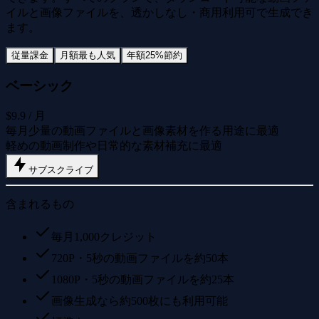
イルと画像ファイルを、透かしなし・商用利用可で生成でき
ます。
従量課金
月額
最も人気
年額
25%節約
ベーシック
$9.9
/ 月
毎月少量の動画ファイルと画像素材を作る用途に最適
軽めの動画制作や日常的な素材補充に最適
サブスクライブ
含まれるもの
毎月1,000クレジット
720P・5秒の動画ファイルを約50本
1080P・5秒の動画ファイルを約25本
画像生成なら約500枚にも利用可能