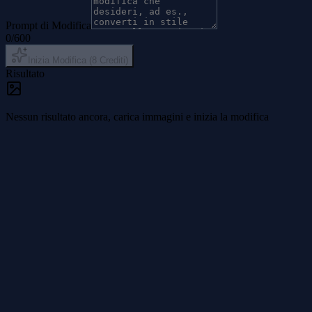
Prompt di Modifica
0
/
600
Inizia Modifica
(
8
Crediti
)
Risultato
Nessun risultato ancora, carica immagini e inizia la modifica
1
Carica la Tua Immagine
Trascina e rilascia o clicca per caricare l'immagine che vuoi modifi