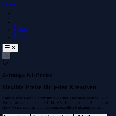
Z-Image
Preise
Blog
Z-Image KI-Preise
Flexible Preise für jeden Kreativen
Kaufe Credits nach Bedarf für Bild- und Videogenerierung. Alle
Tarife unterstützen herunterladbare Videodateien und Bilddateien
ohne Wasserzeichen und mit kommerziellen Nutzungsrechten.