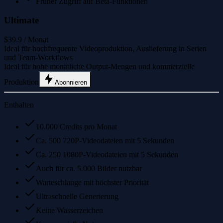
Früher Zugriff auf Beta-Funktionen
Ultimate
$39.9
/ Monat
Ideal für hochfrequente Videoproduktion, Auslieferung in Serien
und Team-Workflows
Ideal für hohe monatliche Output-Mengen und kommerzielle
Produktion
Abonnieren
Enthalten
10.000 Credits pro Monat
Ca. 500 720P-Videodateien mit 5 Sekunden
Ca. 250 1080P-Videodateien mit 5 Sekunden
Auch für ca. 5.000 Bilder nutzbar
Warteschlange mit höchster Priorität
Ultraschnelle Generierung
Keine Wasserzeichen