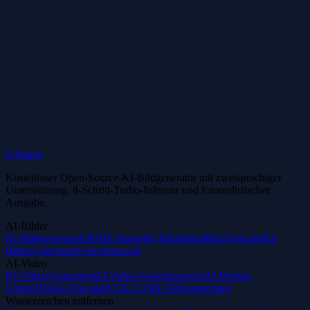
Verlängern sich Abonnements automatisch? Wie kann ich kündigen?
Kann ich meinen Tarif upgraden oder downgraden?
support@zimage.run
Z-Image
Kostenloser Open-Source-KI-Bildgenerator mit zweisprachiger
Unterstützung, 8-Schritt-Turbo-Inferenz und fotorealistischer
Ausgabe.
AI-Bilder
KI-Bildgenerator
ERNIE-Image
KI-Bildeditor
Bild-Upscaler
KI-
Bilderweiterung
Gesichtstausch
AI-Video
KI-Video-Generator
KI-Video-Gesichtstausch
AI Motion
Control
Video-Upscaler
LTX-2.3 KI-Videogenerator
Wasserzeichen entfernen