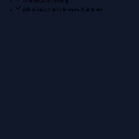
Kommerzielle Nutzung
Früher Zugriff auf alle neuen Funktionen
Wie viele Videodateien lassen sich mit diesen Credits erzeugen?
Welcher Tarif passt am besten für Video-Nutzer?
Können Credits sowohl für Bilder als auch für Videos verwendet
werden?
Werden bei fehlgeschlagener Videogenerierung trotzdem Credits