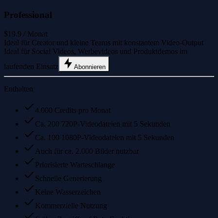
Professional
$19.9
/ Monat
Ideal für Creator und kleine Teams mit konstantem Video-Output
Ideal für Social Videos, Werbevideos und Produktdemos im
laufenden Einsatz
Abonnieren
Enthalten
4.000 Credits pro Monat
Ca. 200 720P-Videodateien mit 5 Sekunden
Ca. 100 1080P-Videodateien mit 5 Sekunden
Auch für ca. 2.000 Bilder nutzbar
Priorisierte Warteschlange
Schnelle Generierung
Keine Wasserzeichen
Kommerzielle Nutzung