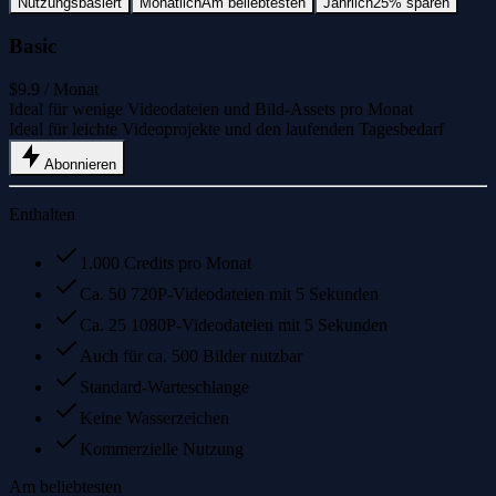
Nutzungsbasiert
Monatlich
Am beliebtesten
Jährlich
25% sparen
Basic
$9.9
/ Monat
Ideal für wenige Videodateien und Bild-Assets pro Monat
Ideal für leichte Videoprojekte und den laufenden Tagesbedarf
Abonnieren
Enthalten
1.000 Credits pro Monat
Ca. 50 720P-Videodateien mit 5 Sekunden
Ca. 25 1080P-Videodateien mit 5 Sekunden
Auch für ca. 500 Bilder nutzbar
Standard-Warteschlange
Keine Wasserzeichen
Kommerzielle Nutzung
Am beliebtesten